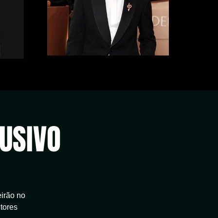
LUSIVO
irão no
tores