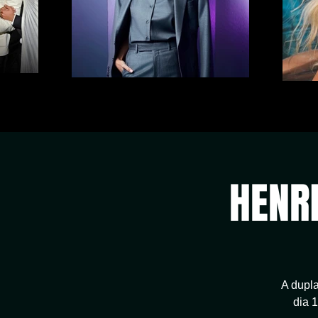
HENRI
A dupl
dia 