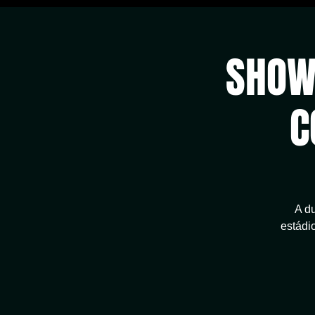
SHOW 
C
A du
estádi