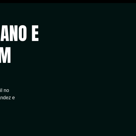
IANO E
ÉM
il no
andez e