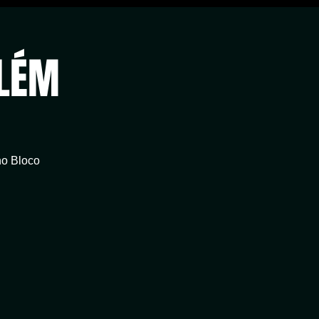
LÉM
no Bloco
.