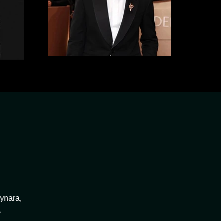
aynara,
.