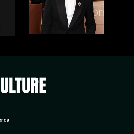
CULTURE
or da