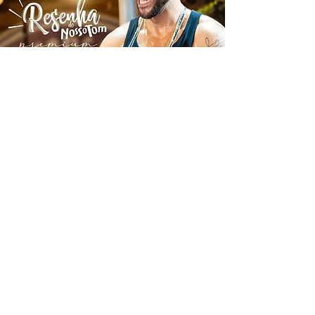
RESENHA NOSSO TOM +
DIOGO NOGUEIRA
sáb, 30 ago
  |  
Belém
A Resenha Premium está de volta trazendo
o melhor do samba com Nosso Tom e o
gigante Diogo Nogueira comandando uma
festa inesquecível!
Os ingressos não estão à venda