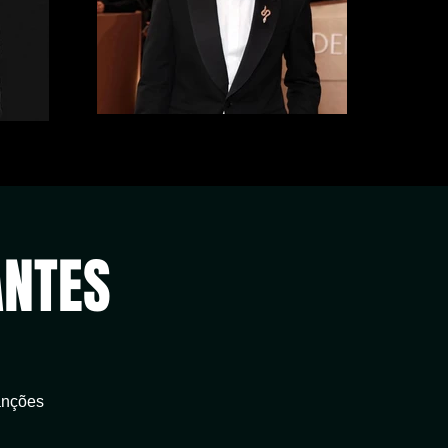
ANTES
anções