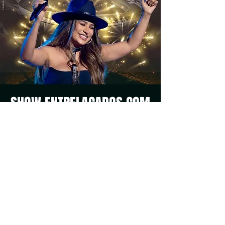
SHOW ENTRELAÇADOS COM
SIMONE MENDES
sáb, 30 ago
  |  
Belém
A mais amada do Brasil está chegando,
Simone Mendes, dia 30 de agosto no
Mangueirão! ✨
ENTRELAÇADOS Festival 🌟
Simone Mendes, Seu Desejo e Limão com
Mel