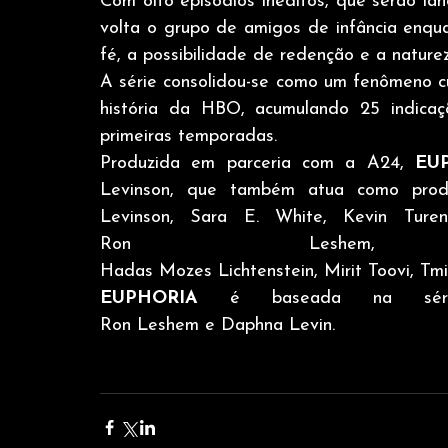
Com oito episódios inéditos, que serão l
volta o grupo de amigos de infância enqu
fé, a possibilidade de redenção e a nature
A série consolidou-se como um fenômeno cul
história da HBO, acumulando 25 indica
primeiras temporadas.
Produzida em parceria com a A24, 
EU
Levinson, que também atua como produ
Levinson, Sara E. White, Kevin Turen
Ron Leshem, 
Hadas Mozes Lichtenstein, Mirit Toovi, T
EUPHORIA
 é baseada na série
Ron Leshem e Daphna Levin.