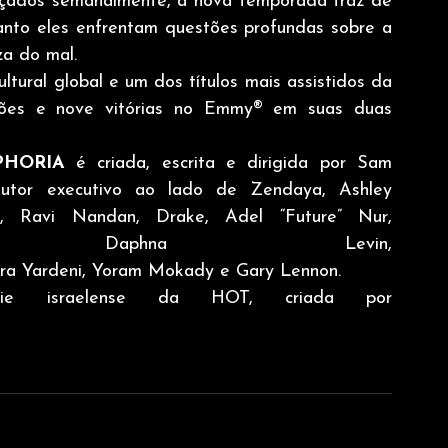
ançados semanalmente, a nova temporada traz de 
anto eles enfrentam questões profundas sobre a 
za do mal.
tural global e um dos títulos mais assistidos da 
ções e nove vitórias no Emmy® em suas duas 
PHORIA
 é criada, escrita e dirigida por Sam 
tor executivo ao lado de Zendaya, Ashley 
, Ravi Nandan, Drake, Adel “Future” Nur, 
Daphna Levin, 
mira Yardeni, Yoram Mokady e Gary Lennon.
 israelense da HOT, criada por 