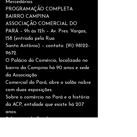
Mercedários.
PROGRAMAÇÃO COMPLETA
BAIRRO CAMPINA
ASSOCIAÇÃO COMERCIAL DO 
PARÁ – 9h às 12h – Av. Pres. Vargas, 
158 (entrada pela Rua
Santo Antônio) – contato: (91) 98122-
9672.
O Palácio do Comércio, localizado no 
bairro da Campina há 90 anos e sede 
da Associação
Comercial do Pará, abre o salão nobre 
com duas exposições:
Sobre o comércio no Pará e a história 
da ACP, entidade que existe há 207 
anos.
Sobre o trabalho do químico e 
geógrafo francês Paul Le Cointe — 
um dos fundadores da