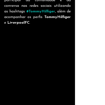
participar da comunidade e da 
conversa nas redes sociais utilizando 
as hashtags 
#TommyHilfiger
, além de 
acompanhar os perfis 
TommyHilfiger
e 
LiverpoolFC
. 