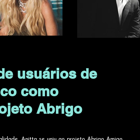
de usuários de
lico como
ojeto Abrigo
alidade, Anitta se uniu ao projeto Abrigo Amigo 