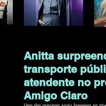
Anitta surpreen
transporte púb
atendente no pr
Amigo Claro
Uma das principais vozes femininas na atu