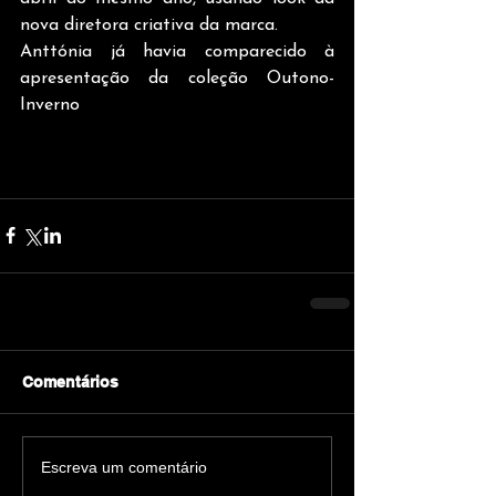
nova diretora criativa da marca. 
Anttónia já havia comparecido à 
apresentação da coleção Outono-
Inverno
 da Lacoste em outubro de 
2024 e, agora, mais uma vez, reafirma 
sua posição de destaque no cenário 
internacional da moda.
Comentários
Escreva um comentário