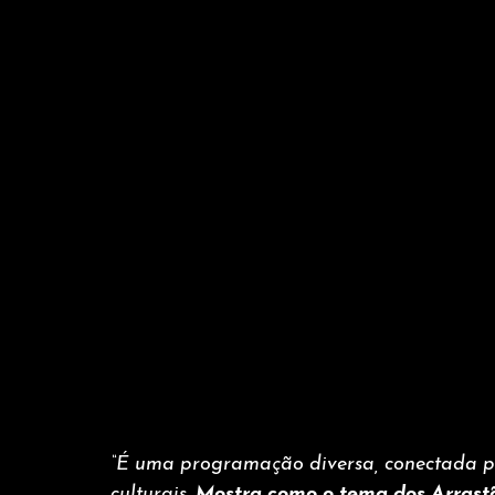
“É uma programação diversa, conectada pel
culturais. 
Mostra como o tema dos Arrastõe