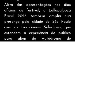
Além das apresentações nos dias 
oficiais de festival, o Lollapalooza 
Brasil 2026 também amplia sua 
presença pela cidade de São Paulo 
com os tradicionais Sideshows, que 
estendem a experiência do público 
para além do Autódromo de 
Interlagos, conectando artistas do line-
up a shows exclusivos em diferentes 
casas de São Paulo. 
Com show de Blood Orange 
esgotado, ingressos dos demais 
Sideshows by Flying Fish do 
Lollapalooza Brasil 2026 estão 
disponíveis no site oficial da 
Ticketmaster Brasil
TV Girl – Cine Joia – São Paulo, 
18/03, 22h
. Abertura de portões: 20h 