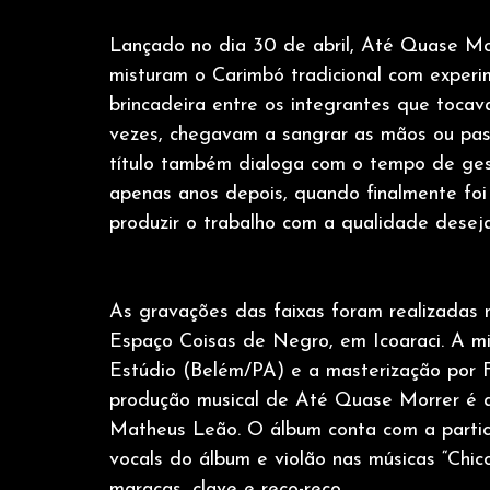
Lançado no dia 30 de abril, Até Quase Mor
misturam o Carimbó tradicional com exper
brincadeira entre os integrantes que toca
vezes, chegavam a sangrar as mãos ou pas
título também dialoga com o tempo de gest
apenas anos depois, quando finalmente foi 
produzir o trabalho com a qualidade desej
As gravações das faixas foram realizadas 
Espaço Coisas de Negro, em Icoaraci. A mi
Estúdio (Belém/PA) e a masterização por 
produção musical de Até Quase Morrer é as
Matheus Leão. O álbum conta com a partici
vocals do álbum e violão nas músicas “Ch
maracas, clave e reco-reco.