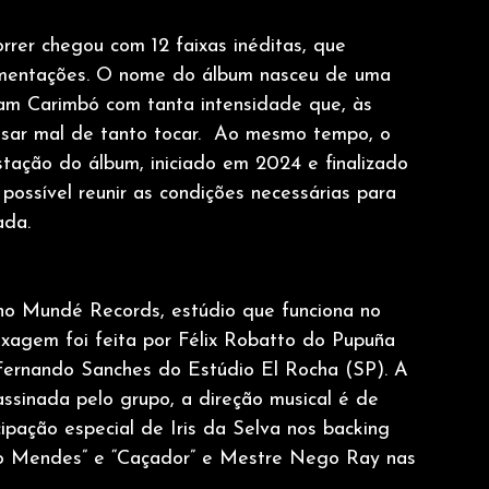
rer chegou com 12 faixas inéditas, que 
imentações. O nome do álbum nasceu de uma 
vam Carimbó com tanta intensidade que, às 
sar mal de tanto tocar.  Ao mesmo tempo, o 
ação do álbum, iniciado em 2024 e finalizado 
possível reunir as condições necessárias para 
ada. 
no Mundé Records, estúdio que funciona no 
xagem foi feita por Félix Robatto do Pupuña 
Fernando Sanches do Estúdio El Rocha (SP). A 
sinada pelo grupo, a direção musical é de 
pação especial de Iris da Selva nos backing 
ico Mendes” e “Caçador” e Mestre Nego Ray nas 