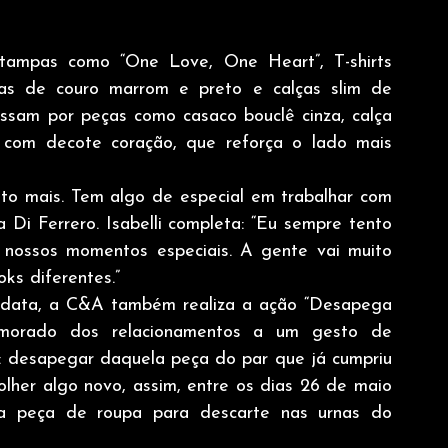
tampas como “One Love, One Heart”, T-shirts 
etas de couro marrom e preto e calças slim de 
assam por peças como casaco bouclê cinza, calça 
 com decote coração, que reforça o lado mais 
to mais. Tem algo de especial em trabalhar com 
Di Ferrero. Isabelli completa: “Eu sempre tento 
 nossos momentos especiais. A gente vai muito 
ks diferentes.”
a data, a C&A também realiza a ação “Desapega 
orado dos relacionamentos a um gesto de 
a: desapegar daquela peça do par que já cumpriu 
lher algo novo, assim, entre os dias 26 de maio 
a peça de roupa para descarte nas urnas do 