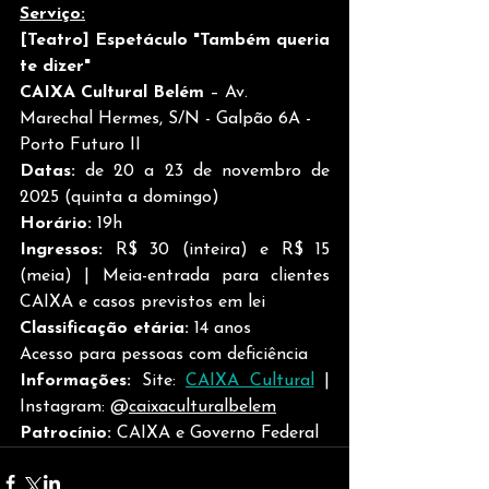
Serviço:
[Teatro] Espetáculo "Também queria 
te dizer"
CAIXA Cultural Belém
 – Av. 
Marechal Hermes, S/N - Galpão 6A - 
Porto Futuro II
Datas: 
de
20 a 23 de novembro de 
2025 (quinta a domingo)
Horário: 
19h
Ingressos:
 R$ 30 (inteira) e R$ 15 
(meia) | Meia-entrada para clientes 
CAIXA e casos previstos em lei
Classificação etária:
 14 anos
Acesso para pessoas com deficiência
Informações: 
Site: 
CAIXA Cultural
 | 
Instagram: @
caixaculturalbelem
Patrocínio:
 CAIXA e Governo Federal