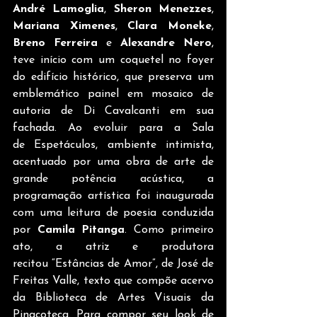
André Lamoglia
, 
Sheron Menezzes
, 
Mariana Ximenes
, 
Clara Moneke
, 
Breno Ferreira
 e 
Alexandre Nero
, 
teve início com um coquetel no foyer 
do edifício histórico, que preserva um 
emblemático painel em mosaico de 
autoria de Di Cavalcanti em sua 
fachada. Ao evoluir para a Sala 
de Espetáculos, ambiente intimista, 
acentuado por uma obra de arte de 
grande potência acústica, a 
programação artística foi inaugurada 
com uma leitura de poesia conduzida 
por 
Camila Pitanga
. Como primeiro 
ato, a atriz e produtora 
recitou “Estâncias de Amor”, de José de 
Freitas Valle, texto que compõe acervo 
da Biblioteca de Artes Visuais da 
Pinacoteca. Para compor seu look de 