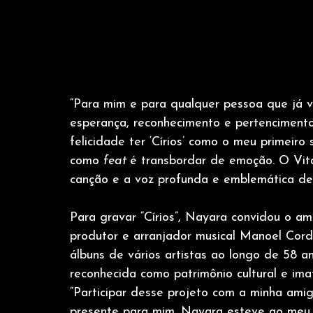
“Para mim e para qualquer pessoa que já v
esperança, reconhecimento e pertencimento
felicidade ter ‘Círios’ como o meu primeiro
como 
feat 
é transbordar de emoção. O Vital
canção e a voz profunda e emblemática del
Para gravar “Círios”, Nayara convidou o ami
produtor e arranjador musical Manoel Corde
álbuns de vários artistas ao longo de 58 an
reconhecida como patrimônio cultural e ima
“Participar desse projeto com a minha amig
presente para mim. Nayara esteve ao meu l