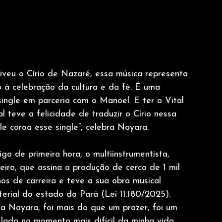
iveu o Círio de Nazaré, essa música representa 
 à celebração da cultura e da fé. É uma 
 single em parceria com o Manoel. E ter o Vital 
 teve a felicidade de traduzir o Círio nessa 
e coroa esse single”, celebra Nayara.
go de primeira hora, o multiinstrumentista, 
iro, que assina a produção de cerca de 1 mil 
os de carreira e teve a sua obra musical 
terial do estado do Pará (Lei 11.180/2025). 
a Nayara, foi mais do que um prazer, foi um 
ado no momento mais difícil da minha vida, 