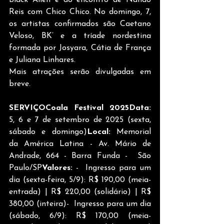
Black Alien e do encontro de Nando 
Reis com Chico Chico. No domingo, 7, 
os artistas confirmados são Caetano 
Veloso, BK’ e a tríade nordestina 
formada por Josyara, Cátia de França 
e Juliana Linhares.
Mais atrações serão divulgadas em 
breve.
SERVIÇOCoala Festival 2025Data: 
5, 6 e 7 de setembro de 2025 (sexta, 
sábado e domingo)
Local: 
Memorial 
da América Latina - Av. Mário de 
Andrade, 664 - Barra Funda -  São 
Paulo/SP
Valores: 
-  Ingresso para um 
dia (sexta-feira, 5/9): R$ 190,00 (meia-
entrada) | R$ 220,00 (solidário) | R$ 
380,00 (inteira)-  Ingresso para um dia 
(sábado, 6/9): R$ 170,00 (meia-