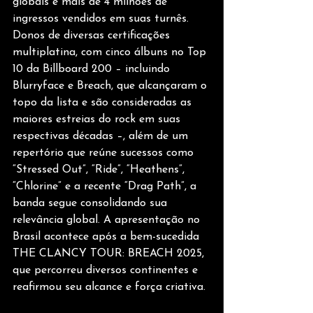
globais e mais de 4 milhões de 
ingressos vendidos em suas turnês. 
Donos de diversas certificações 
multiplatina, com cinco álbuns no Top 
10 da Billboard 200 – incluindo 
Blurryface e Breach, que alcançaram o 
topo da lista e são consideradas as 
maiores estreias do rock em suas 
respectivas décadas –, além de um 
repertório que reúne sucessos como 
“Stressed Out”, “Ride”, “Heathens”, 
“Chlorine” e a recente “Drag Path”, a 
banda segue consolidando sua 
relevância global. A apresentação no 
Brasil acontece após a bem-sucedida 
THE CLANCY TOUR: BREACH 2025, 
que percorreu diversos continentes e 
reafirmou seu alcance e força criativa.