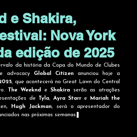
 e Shakira,
estival: Nova York
da edição de 2025
tervalo da história da Copa do Mundo de Clubes 
de advocacy 
Global Citizen
 anunciou hoje a 
 2025
, que acontecerá no Great Lawn do Central 
o. 
The Weeknd
 e 
Shakira
 serão as atrações 
resentações de 
Tyla
, 
Ayra Starr
 e 
Mariah the 
en, 
Hugh Jackman
, será o apresentador do 
unciados nas próximas semanas.