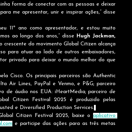
inha forma de conectar com as pessoas e deixar 
um impacto no mundo. Mal posso esperar para me apresentar, unir e inspirar ações,” disse 
eu 11º ano como apresentador, e estou muito 
mos ao longo dos anos,” disse 
Hugh Jackman, 
o crescente do movimento Global Citizen alcança 
oso para atuar ao lado de outros embaixadores, 
setor privado para deixar o mundo melhor do que 
la Cisco. Os principais parceiros são Authentic 
lta Air Lines, PayPal e Venmo, e P&G; parceiro 
ivo de áudio nos EUA: iHeartMedia; parceiro de 
bal Citizen Festival 2025 é produzido pelas 
ed e Diversified Production Services.
lobal Citizen Festival 2025, baixe o 
aplicativo 
al.com
 e participe das ações para as três metas 