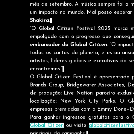
mês de setembro. A música sempre foi a m
Shakira
.
“O Global Citizen Festival 2025 marca m
empolgado com o progresso que consegui
embaixador da Global Citizen
. “O impact
todos os cantos do planeta, e estou ansi
artistas, líderes globais e executivos do 
encontramos.”
O Global Citizen Festival é apresentado pe
Brands Group, Bridgewater Associates, De
de produção: Live Nation; parceiro exclus
localização: New York City Parks. O Glo
empresas premiadas com o Emmy Done+Dust
Para ganhar ingressos gratuitos para o G
Global Citizen
 ou visite 
globalcitizenfestiv
principais da campanha: