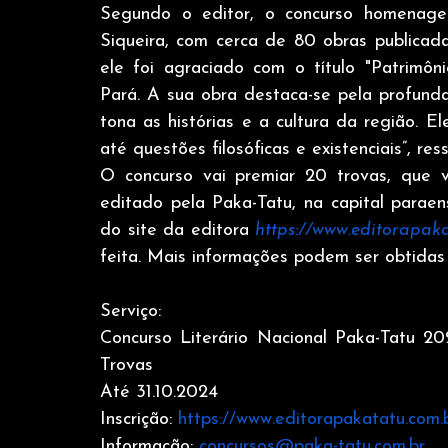
Segundo o editor, o concurso homenageia
Siqueira, com cerca de 80 obras publicadas
ele foi agraciado com o título "Patrimôni
Pará. A sua obra destaca-se pela profund
tona as histórias e a cultura da região. E
até questões filosóficas e existenciais”, re
O concurso vai premiar 20 trovas, que vã
editado pela Paka-Tatu, na capital parae
do site da editora 
https://www.editorapak
feita. Mais informações podem ser obtidas 
Serviço:
Concurso Literário Nacional Paka-Tatu 202
Trovas
Até 31.10.2024
Inscrição: 
https://www.editorapakatatu.com.
Informação: 
concursos@paka-tatu.com.br