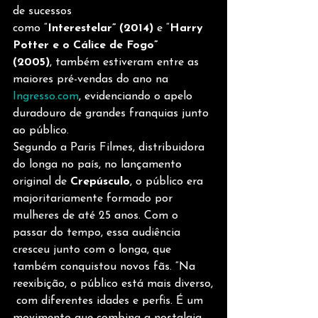
de sucessos 
como “
Interestelar” (2014)
 e “
Harry 
Potter e o Cálice de Fogo”
(2005)
, também estiveram entre as 
maiores pré-vendas do ano na 
Ingresso.com
, evidenciando o apelo 
duradouro de grandes franquias junto 
ao público.
Segundo a Paris Filmes, distribuidora 
do longa no país, no lançamento 
original de 
Crepúsculo
, o público era 
majoritariamente formado por 
mulheres de até 25 anos. Com o 
passar do tempo, essa audiência 
cresceu junto com o longa, que 
também conquistou novos fãs. “Na 
reexibição, o público está mais diverso,
 com diferentes idades e perfis. É um 
movimento que combina a nostalgia 