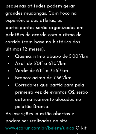
pequenas atitudes podem gerar 
grandes mudanças. Com foco na 
experiência dos atletas, os 
participantes serão organizados em 
pelotões de acordo com o ritmo de 
corrida (com base no histórico dos 
últimos 12 meses):
Quênia: ritmo abaixo de 5’00”/km
Azul: de 5’01” a 6’10”/km
Verde: de 6’11” a 7’55”/km
Branco: acima de 7’56”/km
Corredores que participam pela 
primeira vez de eventos O2 serão 
automaticamente alocados no 
pelotão Branco.
As inscrições já estão abertas e 
podem ser realizadas no site 
www.ecorun.com.br/belem/unica
 O kit 