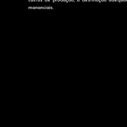
custos de produção, a destinação adequa
mananciais.