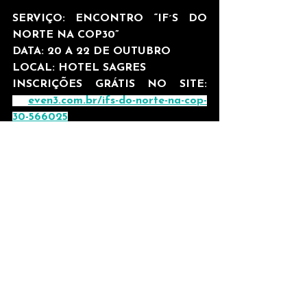
SERVIÇO: ENCONTRO “IF´S DO 
NORTE NA COP30”
DATA: 20 A 22 DE OUTUBRO
LOCAL: HOTEL SAGRES
INSCRIÇÕES GRÁTIS NO SITE: 
even3.com.br/ifs-do-norte-na-cop-
30-566025
Comentários