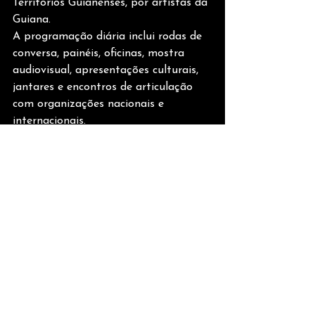
Territórios Guianenses, por artistas da 
Guiana.
A programação diária inclui rodas de 
conversa, painéis, oficinas, mostra 
audiovisual, apresentações culturais, 
jantares e encontros de articulação 
com organizações nacionais e 
internacionais.
Serviço — Abertura
Daquilo que aqui 
Coexiste
 Curadoria: 
Éder Oliveira
Abertura: 
18 de novembro (terça-
feira), às 20h
Local: 
Casa Dourada, na Rua Dr 
Malcher, 15, ao lado da Igreja da Sé, 
na Cidade Velha
 Visitação: 
até 31/01/2026
, das 9h às 
19h