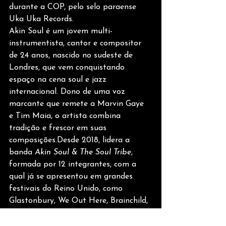
durante a COP, pelo selo paraense 
Uka Uka Records.
Akin Soul é um jovem multi-
instrumentista, cantor e compositor 
de 24 anos, nascido no sudeste de 
Londres, que vem conquistando 
espaço na cena soul e jazz 
internacional. Dono de uma voz 
marcante que remete a Marvin Gaye 
e Tim Maia, o artista combina 
tradição e frescor em suas 
composições.Desde 2018, lidera a 
banda 
Akin Soul & The Soul Tribe
, 
formada por 12 integrantes, com a 
qual já se apresentou em grandes 
festivais do Reino Unido, como 
Glastonbury, We Out Here, Brainchild, 
Love Supreme, All Points East e The 
Great Escape. Com cinco singles 