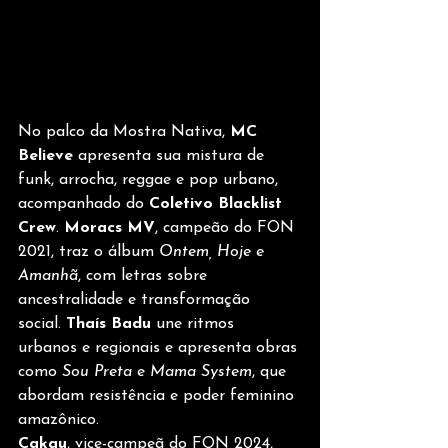
No palco da Mostra Nativa, 
MC 
Believe
 apresenta sua mistura de 
funk, arrocha, reggae e pop urbano, 
acompanhado do 
Coletivo Blacklist 
Crew
. 
Moracs MV
, campeão do FON 
2021, traz o álbum 
Ontem, Hoje e 
Amanhã
, com letras sobre 
ancestralidade e transformação 
social. 
Thaís Badu
 une ritmos 
urbanos e regionais e apresenta obras 
como 
Sou Preta
 e 
Mama System
, que 
abordam resistência e poder feminino 
amazônico.
Cakau
, vice-campeã do FON 2024, 