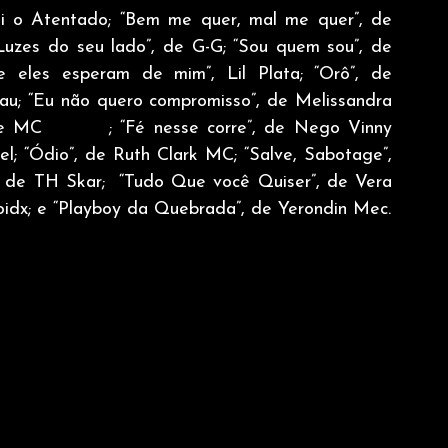
nei o Atentado; “Bem me quer, mal me quer”, de 
Luzes do seu lado”, de G-G; “Sou quem sou”, de 
 eles esperam de mim”, Lil Plata; “Orô”, de 
; “Eu não quero compromisso”, de Melissandra 
 MC        ; “Fé nesse corre”, de Nego Vinny 
el; “Ódio”, de Ruth Clark MC; “Salve, Sabotage”, 
, de TH Skar;  “Tudo Que você Quiser”, de Vera 
 Doidx; e “Playboy da Quebrada”, de Yerondin Mec.