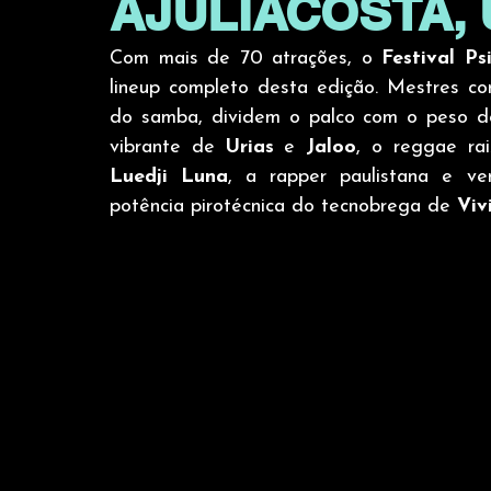
AJULIACOSTA, Ur
Com mais de 70 atrações, o 
Festival P
lineup completo desta edição. Mestres c
do samba, dividem o palco com o peso 
vibrante de 
Urias
 e 
Jaloo
, o reggae ra
Luedji Luna
, a rapper paulistana e 
potência pirotécnica do tecnobrega de 
Viv