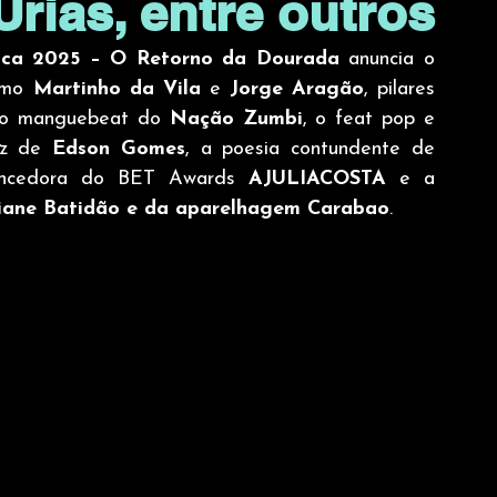
ias, entre outros
sica 2025 – O Retorno da Dourada
 anuncia o 
omo 
Martinho da Vila
 e 
Jorge Aragão
, pilares 
do manguebeat do 
Nação Zumbi
, o feat pop e 
iz de 
Edson Gomes
, a poesia contundente de 
vencedora do BET Awards 
AJULIACOSTA 
e a 
iane Batidão e da aparelhagem Carabao
. 