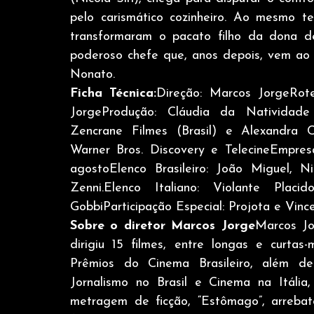
pelo carismático cozinheiro. Ao mesmo t
transformaram o pacato filho da dona de 
poderoso chefe que, anos depois, vem ao B
Nonato.
Ficha Técnica:
Direção: Marcos JorgeRote
JorgeProdução: Cláudia da Natividade
Zencrane Filmes (Brasil) e Alexandra Ci
Warner Bros. Discovery e TelecineEmpresa
agostoElenco Brasileiro: João Miguel, N
Zenni.Elenco Italiano: Violante Placid
GobbiParticipação Especial: Projota e Vinc
Sobre o diretor Marcos Jorge
Marcos Jor
dirigiu 15 filmes, entre longas e curta
Prêmios do Cinema Brasileiro, além de 
Jornalismo no Brasil e Cinema na Itália,
metragem de ficção, “Estômago”, arrebato