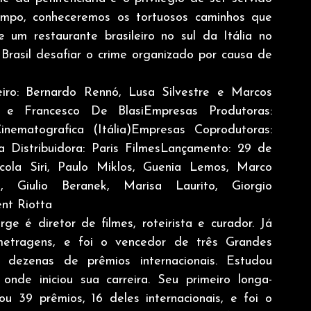
empo, conheceremos os tortuosos caminhos que 
um restaurante brasileiro no sul da Itália no 
rasil desafiar o crime organizado por causa de 
iro: Bernardo Rennó, Lusa Silvestre e Marcos 
 e Francesco De BlasiEmpresas Produtoras: 
nematografica (Itália)Empresas Coprodutoras: 
 Distribuidora: Paris FilmesLançamento: 29 de 
icola Siri, Paulo Miklos, Guenia Lemos, Marco 
o, Giulio Beranek, Marisa Laurito, Giorgio 
ent Riotta
ge é diretor de filmes, roteirista e curador. Já 
s-metragens, e foi o vencedor de três Grandes 
dezenas de prêmios internacionais. Estudou 
 onde iniciou sua carreira. Seu primeiro longa-
u 39 prêmios, 16 deles internacionais, e foi o 