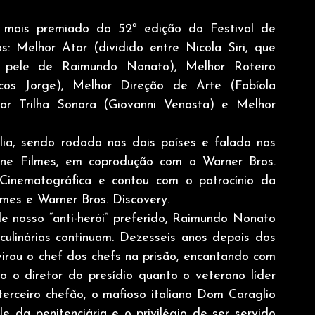
e mais premiado da 52ª edição do Festival de 
: Melhor Ator (dividido entre Nicola Siri, que 
 pele de Raimundo Nonato), Melhor Roteiro 
os Jorge), Melhor Direção de Arte (Fabíola 
r Trilha Sonora (Giovanni Venosta) e Melhor 
lia, sendo rodado nos dois países e falado nos 
ne Filmes, em coprodução com a Warner Bros. 
a Cinematográfica e contou com o patrocínio da 
lmes e Warner Bros. Discovery.
e nosso “anti-herói” preferido, Raimundo Nonato 
-culinárias continuam. Dezesseis anos depois dos 
irou o chef dos chefs na prisão, encantando com 
to o diretor do presídio quanto o veterano líder 
erceiro chefão, o mafioso italiano Dom Caraglio 
le da penitenciária e o privilégio de ser servido 