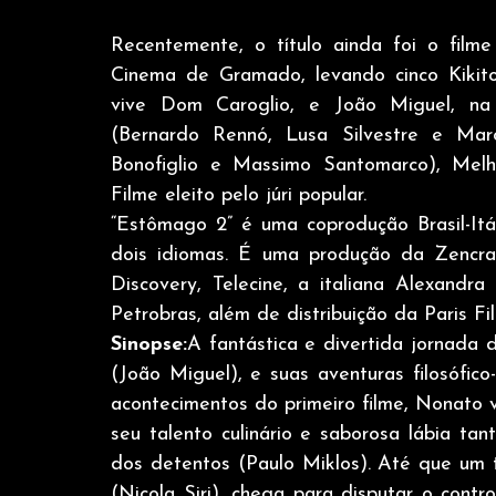
Recentemente, o título ainda foi o film
Cinema de Gramado, levando cinco Kikitos
vive Dom Caroglio, e João Miguel, na
(Bernardo Rennó, Lusa Silvestre e Marc
Bonofiglio e Massimo Santomarco), Melho
Filme eleito pelo júri popular.
“Estômago 2” é uma coprodução Brasil-Itá
dois idiomas. É uma produção da Zencra
Discovery, Telecine, a italiana Alexandr
Petrobras, além de distribuição da Paris Fi
Sinopse:
A fantástica e divertida jornada d
(João Miguel), e suas aventuras filosófico
acontecimentos do primeiro filme, Nonato v
seu talento culinário e saborosa lábia tan
dos detentos (Paulo Miklos). Até que um t
(Nicola Siri), chega para disputar o contro