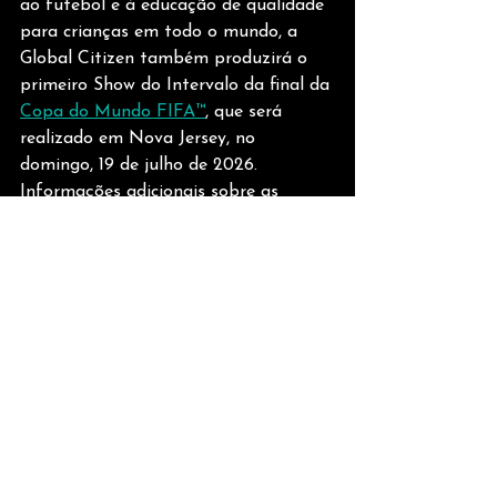
ao futebol e à educação de qualidade 
para crianças em todo o mundo, a 
Global Citizen também produzirá o 
primeiro Show do Intervalo da final da 
Copa do Mundo FIFA™
, que será 
realizado em Nova Jersey, no 
domingo, 19 de julho de 2026. 
Informações adicionais sobre as 
iniciativas para a Copa do Mundo 
FIFA 2026™ serão anunciadas em 
breve. 
Sobre a Global Citizen
A Global Citizen é a principal 
organização internacional de 
advocacy do mundo com a missão de 
acabar com a pobreza extrema agora. 
Movida por uma comunidade global 
de ativistas do dia a dia que levantam 