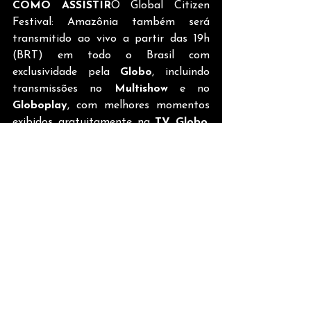
COMO ASSISTIR
O Global Citizen 
Festival: Amazônia também será 
transmitido ao vivo a partir das 19h 
(BRT) em todo o Brasil com 
exclusividade pela 
Globo
, incluindo 
transmissões no 
Multishow
 e no 
Globoplay
, com melhores momentos 
exibidos gratuitamente na 
TV Globo
. 
Fora do Brasil, o festival será 
transmitido ao vivo pelo 
YouTube, 
RTP Play 
em Portugal e também pelo 
ViX
, nos EUA, México e América 
Latina.
A agenda e a estratégia de impacto 
da campanha Global Citizen Festival: 
Amazônia estão sendo desenvolvidas 
em parceria com uma coalizão de 
apoiadores, incluindo movimentos 