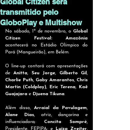
Global Citizen será
transmitido pelo
GloboPlay e Multishow
No sábado, 1º de novembro, o 
Global 
Citizen Festival: Amazônia 
acontecerá no Estádio Olímpico do 
Pará (Mangueirão), em Belém.
O line-up contará com apresentações 
de 
Anitta
, 
Seu Jorge
, 
Gilberto Gil
, 
Charlie Puth
, 
Gaby Amarantos
, 
Chris 
Martin (Coldplay)
, 
Eric Terena
, 
Kaê 
Guajajara 
e
 Djuena Tikuna
.
Além disso, 
Arraial da Pavulagem
, 
Alane Dias
, atriz, dançarina e 
influenciadora; 
Concita Sompré
, 
Presidente, FEPIPA; e 
Luiza Zveiter
, 