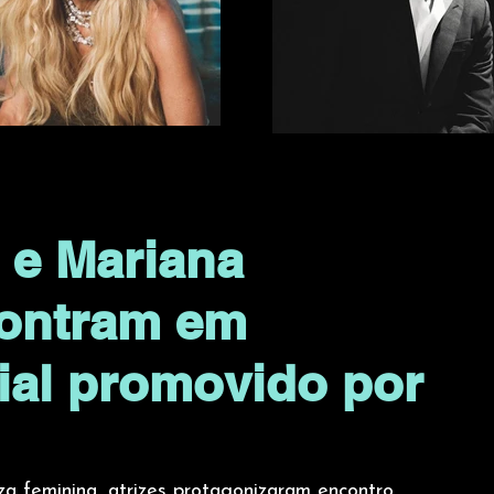
 e Mariana
contram em
al promovido por
a feminina, atrizes protagonizaram encontro 