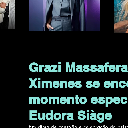
Grazi Massafera
Ximenes se en
momento especi
Eudora Siàge
Em clima de conexão e celebração da belez