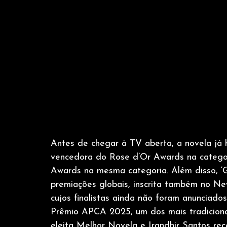
Antes de chegar à TV aberta, a novela já h
vencedora do Rose d’Or Awards na categor
Awards na mesma categoria. Além disso, ‘Gu
premiações globais, inscrita também no N
cujos finalistas ainda não foram anunciado
Prêmio APCA 2025, um dos mais tradicionais 
eleita Melhor Novela e Irandhir Santos re