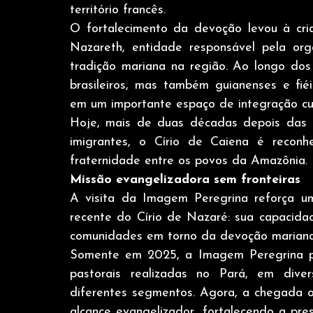
território francês.
O fortalecimento da devoção levou à cr
Nazareth, entidade responsável pela org
tradição mariana na região. Ao longo dos
brasileiros, mas também guianenses e fiéi
em um importante espaço de integração cult
Hoje, mais de duas décadas depois das p
imigrantes, o Círio de Caiena é reconh
fraternidade entre os povos da Amazônia.
Missão evangelizadora sem fronteiras
A visita da Imagem Peregrina reforça um
recente do Círio de Nazaré: sua capacidade
comunidades em torno da devoção mariana
Somente em 2025, a Imagem Peregrina per
pastorais realizadas no Pará, em divers
diferentes segmentos. Agora, a chegada of
alcance evangelizador, fortalecendo a pre