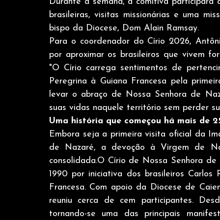
Durante a semana, a comitiva participará d
brasileiras, visitas missionárias e uma mi
bispo da Diocese, Dom Alain Ramsay.
Para o coordenador do Círio 2026, Antônio
por aproximar os brasileiros que vivem fora
"O Círio carrega sentimentos de pertenc
Peregrina à Guiana Francesa pela primeir
levar o abraço de Nossa Senhora de Nazar
suas vidas naquele território sem perder su
Uma história que começou há mais de 2
Embora seja a primeira visita oficial da I
de Nazaré, a devoção à Virgem de Naza
consolidada.O Círio de Nossa Senhora de 
1990 por iniciativa dos brasileiros Carlos
Francesa. Com apoio da Diocese de Caiena
reuniu cerca de cem participantes. Desd
tornando-se uma das principais manifest