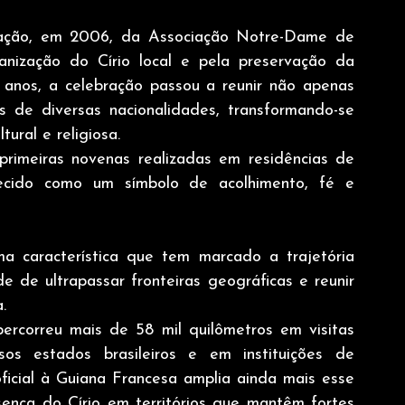
iação, em 2006, da Associação Notre-Dame de 
anização do Círio local e pela preservação da 
 anos, a celebração passou a reunir não apenas 
s de diversas nacionalidades, transformando-se 
ural e religiosa.
rimeiras novenas realizadas em residências de 
ecido como um símbolo de acolhimento, fé e 
a característica que tem marcado a trajetória 
 de ultrapassar fronteiras geográficas e reunir 
.
correu mais de 58 mil quilômetros em visitas 
os estados brasileiros e em instituições de 
icial à Guiana Francesa amplia ainda mais esse 
sença do Círio em territórios que mantêm fortes 