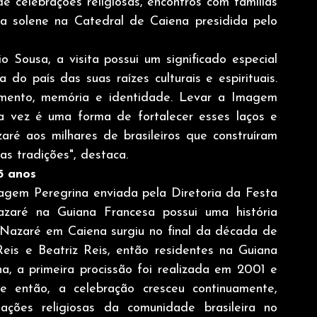
e celebrações religiosas, encontros com famílias 
ssa solene na Catedral de Caiena presidida pelo 
 Sousa, a visita possui um significado especial 
 do país das suas raízes culturais e espirituais. 
imento, memória e identidade. Levar a Imagem 
a vez é uma forma de fortalecer esses laços e 
é aos milhares de brasileiros que construíram 
as tradições", destaca.
5 anos
magem Peregrina enviada pela Diretoria da Festa 
ré na Guiana Francesa possui uma história 
Nazaré em Caiena surgiu no final da década de 
 Reis e Beatriz Reis, então residentes na Guiana 
, a primeira procissão foi realizada em 2001 e 
e então, a celebração cresceu continuamente, 
ações religiosas da comunidade brasileira no 