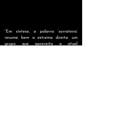
“Em síntese, a palavra ‘sorrateira’ 
resume bem a extrema direita: um 
grupo que aproveita a atual 
instabilidade da ordem internacional, 
onde golpes, atentados contra a 
democracia e crimes são ignorados, 
para avançar sem freios”, avalia Luiz 
Cláudio. “A antiga ordem global, 
constituída após a 2ª Guerra Mundial, 
desmoronou, e uma nova ordem ainda 
não foi construída. Isso causa 
preocupação e aguardamos aflitos as 
cenas dos próximos capítulos”, 
finaliza. 