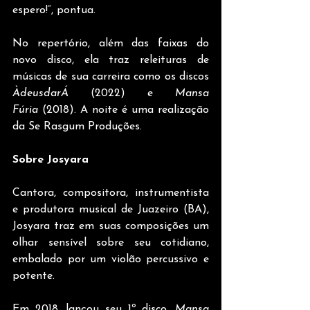
espero!”, pontua.
No repertório, além das faixas do 
novo disco, ela traz releituras de 
músicas de sua carreira como os discos 
ÀdeusdarÁ
 (2022) e 
Mansa 
Fúria
 (2018). A noite é uma realização 
da Se Rasgum Produções.
Sobre Josyara 
Cantora, compositora, instrumentista 
e produtora musical de Juazeiro (BA), 
Josyara traz em suas composições um 
olhar sensível sobre seu cotidiano, 
embalado por um violão percussivo e 
potente.
Em 2018, lançou seu 1º disco, 
Mansa 