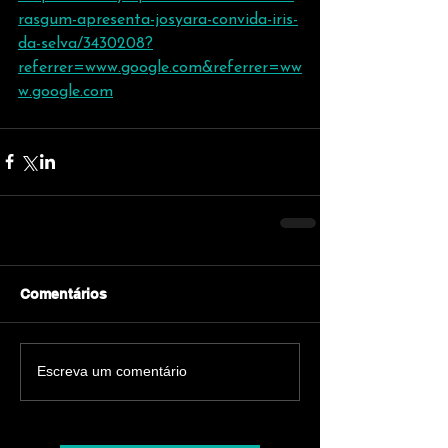
rasgum-apresenta-josyara-convida-iris-
da-selva/3430208?
referrer=www.google.com&referrer=ww
w.google.com
Comentários
Escreva um comentário