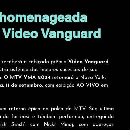
á homenageada
 Video Vanguard
 receberá o cobiçado prêmio 
Video Vanguard 
stratosférico dos maiores sucessos de sua 
o. O 
MTV VMA 2024
 retornará a Nova York, 
ra, 11 de setembro,
 com exibição AO VIVO em 
m retorno épico ao palco da MTV. Sua última 
ndo foi 
host 
e também performou, entregando 
ish Swish" com Nicki Minaj, com adereços 