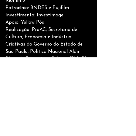
RioFilme
Patrocínio: BNDES e Fujifilm
Investimento: Investimage
Apoio: Yellow Pós
Realização: ProAC, Secretaria de 
Cultura, Economia e Indústria 
Criativas do Governo do Estado de 
São Paulo, Política Nacional Aldir 
Blanc de Fomento à Cultura (PNAB), 
Lei Paulo Gustavo, Ministério da 
Cultura e Governo Federal
Sobre a Paris Filmes
A Paris Filmes é a maior distribuidora 
brasileira independente e atua no 
mercado de distribuição de filmes no 
Brasil e na América Latina, 
destacando-se pela alta qualidade 
cinematográfica. Além de ter 