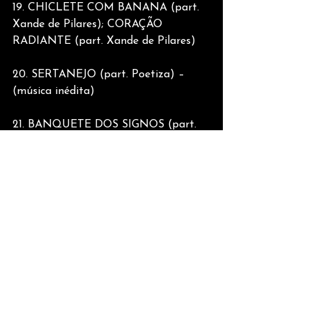
19. CHICLETE COM BANANA (part. 
Xande de Pilares); CORAÇÃO 
RADIANTE (part. Xande de Pilares)
20. SERTANEJO (part. Poetiza) – 
(música inédita)
21. BANQUETE DOS SIGNOS (part. 
Elba Ramalho)
22. DE VOLTA PRO MEU 
ACONCHEGO (part. Elba Ramalho
23. SAUDADE DO SERTÃO (part. 
Elba Ramalho) – (música inédita)
24. MALANDRINHA; PERDIDO DE 
AMOR (medley)