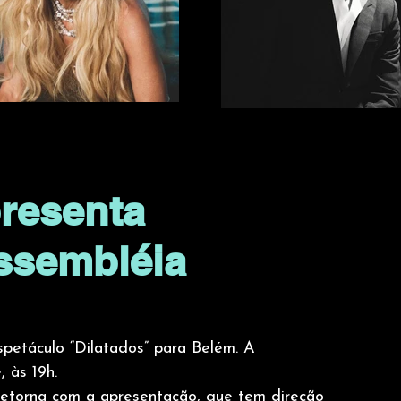
resenta
Assembléia
petáculo “Dilatados” para Belém. A 
 às 19h.
retorna com a apresentação, que tem direção 