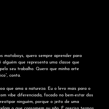
os motoboys, quero sempre aprender para 
é alguém que representa uma classe que 
pelo seu trabalho. Quero que minha arte 
co”, conta.
soa que ama a natureza. Eu o levo mais para o 
com vibe diferenciada, focado no bem-estar dos 
eotipar ninguém, porque o jeito de uma 
evelam o que consomem ou não. É preciso termos 