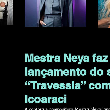
Mestra Neya faz
lançamento do s
“Travessia” co
Icoaraci
A cantora e compositora Mestra Neya lançar