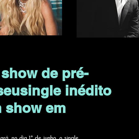
 show de pré-
eusingle inédito
m show em
á, no dia 1º de junho, o single