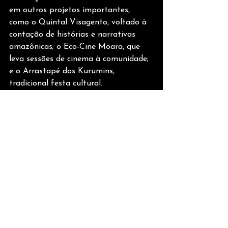
em outros projetos importantes, 
como o Quintal Visagento, voltado à 
contação de histórias e narrativas 
amazônicas; o Eco-Cine Moara, que 
leva sessões de cinema à comunidade; 
e o Arrastapé dos Kurumins, 
tradicional festa cultural.
Serviço:
Mostra “As lutas contemporâneas dos 
povos indígenas na Amazônia 
Brasileira”
Local: Biblioteca Comunitária Moara 
(Alameda Moara, nº 4 - Águas Lindas 
- Ananindeua) 
Data: 30/04/2026
Hora: 15h às 18h