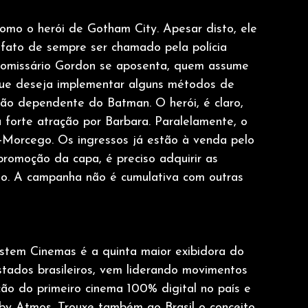
omo o herói de Gotham City. Apesar disto, ele 
 fato de sempre ser chamado pela polícia 
omissário Gordon se aposenta, quem assume 
que deseja implementar alguns métodos de 
 tão dependente do Batman. O herói, é claro, 
 forte atração por Barbara. Paralelamente, o 
Morcego. Os ingressos já estão à venda pelo 
promoção da capa, é preciso adquirir as 
ão. A campanha não é cumulativa com outras 
stem Cinemas é a quinta maior exibidora do 
estados brasileiros, vem liderando movimentos 
ão do primeiro cinema 100% digital no país e 
by Atmos. Trouxe também ao Brasil o conceito 