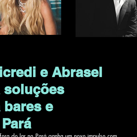
icredi e Abrasel
a soluções
 bares e
 Pará
fora do lar no Pará ganha um novo impulso com 