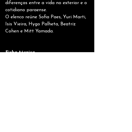
diferenças entre a vida no exterior e o 
cotidiano paraense.
O elenco reúne Sofia Paes, Yuri Marti, 
Isis Vieira, Hygo Palheta, Beatriz 
Cohen e Mitt Yamada.
Ficha técnica
• Título: A Herdeira do Veropa• 
Formato: Novela vertical (9:16) / 
micro-drama• 
Produção: Filomena Produções• 
Direção: Mony• 
Direção de Fotografia: Vinicius 
Fleury• 
Som Direto: M. Áudio•
 Figurino: Studio 508 e Jomaique 
Melo• 
Making of: Gabriel Barros• 