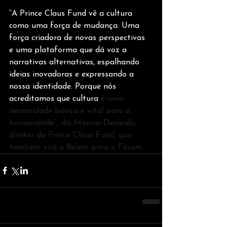
“A Prince Claus Fund vê a cultura 
como uma força de mudança. Uma 
força criadora de novas perspectivas 
e uma plataforma que dá voz a 
narrativas alternativas, espalhando 
ideias inovadoras e expressando a 
nossa identidade. Porque nós 
acreditamos que cultura 
é uma 
necessidade básica e vital para a 
humanidade”, diz Marcus Desando, 
diretor da Prince Claus Fund, que 
também virá a Belém para o Fórum.